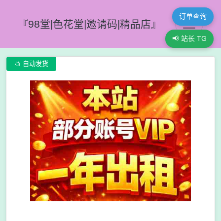
订单查询
『98堂|色花堂|邀请码|精品店』
📢 站长 TG

自动发货