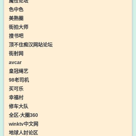
魔性论坛
色中色
美熟圈
街拍大师
搜书吧
顶不住痴汉网站论坛
街射网
avcar
皇冠绳艺
98老司机
买可乐
幸福村
修车大队
全区-大圈360
winktv中文网
地球人討论区